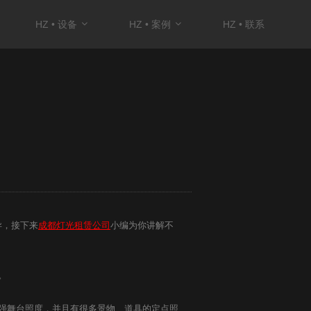
HZ • 设备
HZ • 案例
HZ • 联系
异，接下来
成都灯光租赁公司
小编为你讲解不
。
强舞台照度，并且有很多景物、道具的定点照