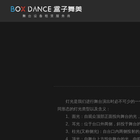
灯光是我们进行舞台演出时必不可少的一个
同形态的灯光类型以及含义：
1、面光：自观众顶部正面投向舞台的光，
2、耳光：位于台口外两侧，斜投于舞台的
3、柱光(又称侧光)：自台口内两侧投射的
4、顶光：自舞台上方投向舞台的光，由前