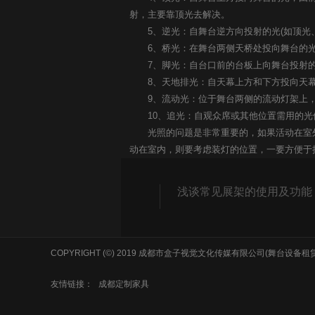
射，主要靠顶光去解决。
5、逆光：自舞台逆方向投射的光(如顶光、
6、桥光：在舞台两侧天桥处投向舞台的光
7、脚光：自台口前的台板上向舞台投射的
8、天地排光：自天幕上方和下方投向天幕
9、流动光：位于舞台两侧的流动灯架上，
10、追光：自观众席或其他位置需用的光
光照的问题是非常重要的，如果活动在室外
动在室内，则要考虑装灯的位置，一要方便于
浅谈常见展架的使用及功能
COPYRIGHT (©) 2019 成都市盒子视觉文化传媒有限公司(舞台设备
友情链接：
成都定制家具