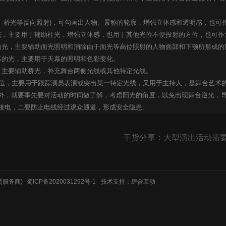
桥光等反向照射)，可勾画出人物、景称的轮廓，增强立体感和透明感，也可
，主要用于辅助柱光，增强立体感，也用于其他光位不便投射的方位，也可作
光，主要辅助面光照明和消除由于面光等高位照射的人物面部和下颚所形成的
的光，主要用于天幕的照明和色彩变化。
主要辅助桥光，补充舞台两侧光线或其他特定光线。
位，主要用于跟踪演员表演或突出某一特定光线，又用于主持人，是舞台艺术
，就要事先要对活动的时间做了解，考虑阳光的角度，以免出现舞台逆光，导
接电，二要防止电线经过观众通道，形成安全隐患;
干货分享：大型演出活动需
租赁服务商)
蜀ICP备2020031292号-1
技术支持：肆合互动