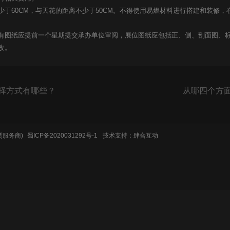
60CM，与天花的距离不少于50CM。不得使用易燃材料进行搭建和装修，
图纸应提前一个星期提交承办单位审阅，展位图纸应包括正、侧、剖面图、标
改。
择方式有哪些？
从哪四个方
租赁服务商)
蜀ICP备2020031292号-1
技术支持：肆合互动